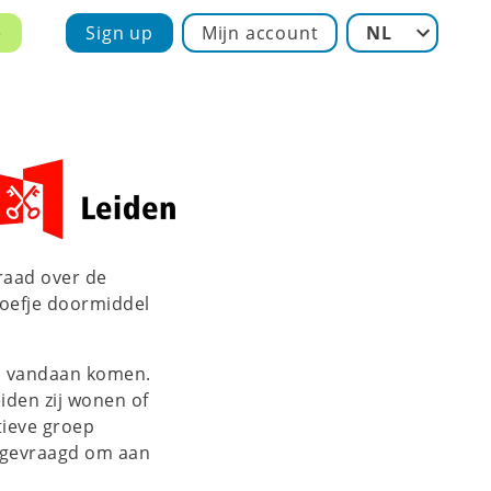
e
Sign up
Mijn account
NL
raad over de
roefje doormiddel
en vandaan komen.
iden zij wonen of
tieve groep
s gevraagd om aan