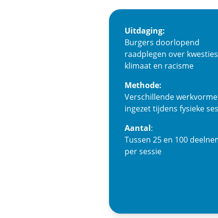
Uitdaging:
Burgers doorlopend
raadplegen over kwesties
klimaat en racisme
Methode:
Verschillende werkvorm
ingezet tijdens fysieke se
Aantal
:
Tussen 25 en 100 deelne
per sessie