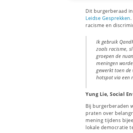
Dit burgerberaad in
Leidse Gesprekken
.
racisme en discrimi
Ik gebruik QandR
zoals racisme, sl
groepen de nuan
meningen worden 
gewerkt toen de 
hotspot via een 
Yung Lie, Social E
Bij burgerberaden w
praten over belang
mening tijdens bije
lokale democratie t