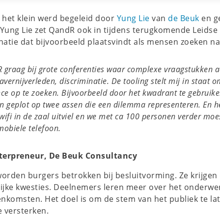
 het klein werd begeleid door
Yung Lie
van
de Beuk
en g
 Yung Lie zet QandR ook in tijdens terugkomende Leids
natie dat bijvoorbeeld plaatsvindt als mensen zoeken na
 graag bij grote conferenties waar complexe vraagstukken aa
avernijverleden, discriminatie. De tooling stelt mij in staat 
ce op te zoeken. Bijvoorbeeld door het kwadrant te gebruik
geplot op twee assen die een dilemma representeren. En het
wifi in de zaal uitviel en we met ca 100 personen verder mo
mobiele telefoon.
nterpreneur, De Beuk Consultancy
orden burgers betrokken bij besluitvorming. Ze krijge
rijke kwesties. Deelnemers leren meer over het onderw
enkomsten. Het doel is om de stem van het publiek te la
e versterken.