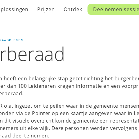
plossingen
Prijzen
Ontdek
Deelnemen sessi
RAADPLEGEN
rberaad
heeft een belangrijke stap gezet richting het burgerbe
eer dan 100 Leidenaren kregen informatie en een voorp
erberaad.
R o.a. ingezet om te peilen waar in de gemeente mens
onden via de Pointer op een kaartje aangeven waar in Le
n dit visuele overzicht kon de gemeente een representa
lnemers uit elke wijk. Deze personen werden vervolgen
raad deel te nemen.