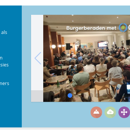
 als
en
ssies
mers