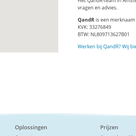
Het QandR-team in Amste
vragen en advies.
QandR
is een merknaam
KVK: 33276849
BTW: NL809713627B01
Werken bij QandR? Wij bi
Oplossingen
Prijzen