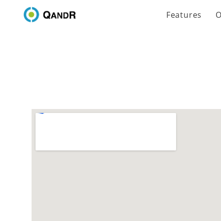
Features
O