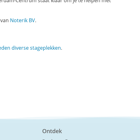
rdam-Centrum staat klaar om je te helpen met
 van
Noterik BV
.
eden diverse stageplekken
.
Ontdek