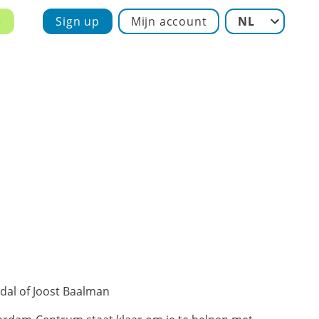
e
Sign up
Mijn account
NL
u
dal of Joost Baalman