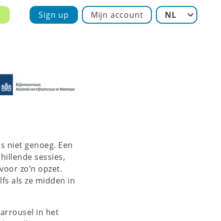
e
Sign up
Mijn account
NL
ms niet genoeg. Een
hillende sessies,
voor zo’n opzet.
fs als ze midden in
arrousel in het