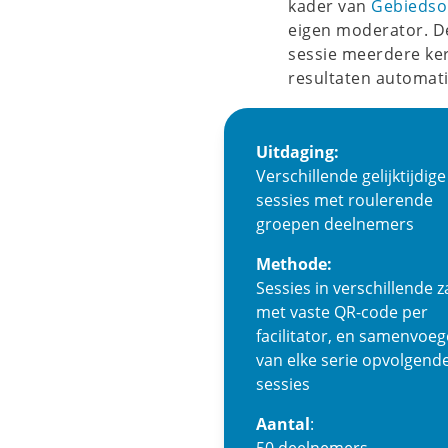
kader van
Gebiedso
eigen moderator. De
sessie meerdere ke
resultaten automat
Uitdaging:
Verschillende gelijktijdige
sessies met roulerende
groepen deelnemers
Methode:
Sessies in verschillende z
met vaste QR-code per
facilitator, en samenvoe
van elke serie opvolgend
sessies
Aantal
: