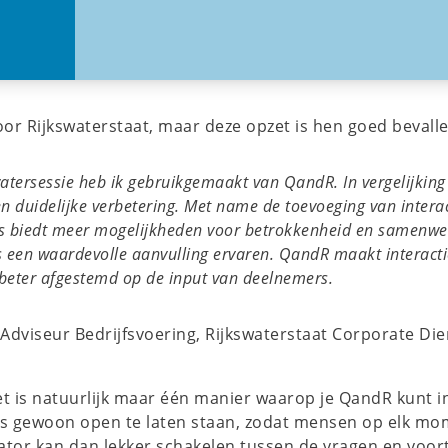
r Rijkswaterstaat, maar deze opzet is hen goed bevalle
atersessie heb ik gebruikgemaakt van QandR. In vergelijkin
n duidelijke verbetering. Met name de toevoeging van intera
tes biedt meer mogelijkheden voor betrokkenheid en samenwe
ls een waardevolle aanvulling ervaren. QandR maakt interacti
beter afgestemd op de input van deelnemers.
 Adviseur Bedrijfsvoering, Rijkswaterstaat Corporate Die
t is natuurlijk maar één manier waarop je QandR kunt i
es gewoon open te laten staan, zodat mensen op elk m
tator kan dan lekker schakelen tussen de vragen en vo