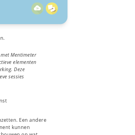
n.
g met Mentimeter
ctieve elementen
rking. Deze
eve sessies
nst
nzetten. Een andere
oment kunnen
ortbouwen op wat