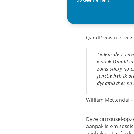
50 deelnemers
QandR was nieuw voo
Tijdens de Zoetw
vind ik QandR ee
zoals sticky no
functie heb ik a
dynamischer en 
William Mettendaf -
Deze carrousel-opze
aanpak is om sessi
aanhaken. De facili