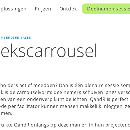
plossingen
Prijzen
Ontdek
Deelnemen sessi
N MEERDERE ZALEN
ekscarrousel
keholders actief meedoen? Dan is één plenaire sessie so
k is de carrouselvorm: deelnemers schuiven langs versc
nten van een onderwerp kunt belichten. QandR is perfect 
de per facilitator kunnen mensen makkelijk inloggen, zel
omen.
ruikte QandR onlangs op deze manier, in hun projectenc