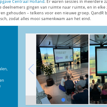
pgave Centraal Holland
. Er waren sessies in meerdere z
 deelnemers gingen van ruimte naar ruimte, en in elke 
ren gehouden – telkens voor een nieuwe groep. QandR 
isch, zodat alles mooi samenkwam aan het eind.
alen,
gen
e