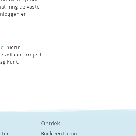
aat hing de vaste
inloggen en
mo
, hierin
e zelf een project
ag kunt.
Ontdek
etten
Boek een Demo